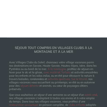
SÉJOUR TOUT COMPRIS EN VILLAGES CLUBS À LA
MONTAGNE ET À LA MER
Avec Villages Clubs du Soleil, choisissez votre village vacances parmi
nos destinations en Savoie, Haute-Savoie, Hautes-Alpes, Isère, dans les
Pyrénées ou au bord de la mer.
À la montagne
, profitez de séjours en
hiver pour le ski et la glisse,
avec matériel, forfaits
et activités encadrées
pour les enfants et les ados inclus, ou en été pour découvrir la nature à
travers balades, randonnées et
activités sportives
.
Sur le littoral
, nos
villages vacances vous accueillent au printemps, en été ou en automne
pour des
séjours détente
et animés, au cœur de paysages côtiers
préservés.
Que vous souhaitiez un séjour d’une semaine ou un séjour d'un
week-end
,
nos villages vacances s’adaptent à toutes vos envies et à votre emploi
du temps. Dans tous nos villages vacances, vous profitez d’une
restauration savoureuse
en pension complète, de
clubs enfants
adaptés