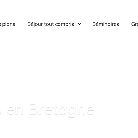
 plans
Séjour tout compris
Séminaires
Gr
b en Bretagne