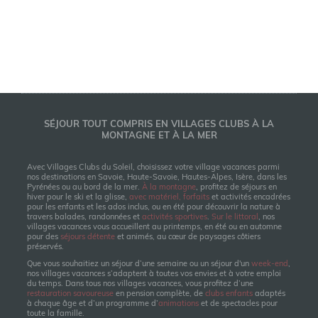
SÉJOUR TOUT COMPRIS EN VILLAGES CLUBS À LA
MONTAGNE ET À LA MER
Avec Villages Clubs du Soleil, choisissez votre village vacances parmi
nos destinations en Savoie, Haute-Savoie, Hautes-Alpes, Isère, dans les
Pyrénées ou au bord de la mer.
À la montagne
, profitez de séjours en
hiver pour le ski et la glisse,
avec matériel, forfaits
et activités encadrées
pour les enfants et les ados inclus, ou en été pour découvrir la nature à
travers balades, randonnées et
activités sportives
.
Sur le littoral
, nos
villages vacances vous accueillent au printemps, en été ou en automne
pour des
séjours détente
et animés, au cœur de paysages côtiers
préservés.
Que vous souhaitiez un séjour d’une semaine ou un séjour d'un
week-end
,
nos villages vacances s’adaptent à toutes vos envies et à votre emploi
du temps. Dans tous nos villages vacances, vous profitez d’une
restauration savoureuse
en pension complète, de
clubs enfants
adaptés
à chaque âge et d’un programme d’
animations
et de spectacles pour
toute la famille.