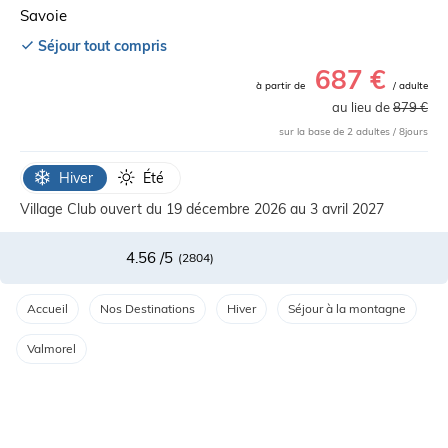
Savoie
Séjour tout compris
687 €
à partir de
/ adulte
au lieu de
879 €
sur la base de 2 adultes /
8
jours
Hiver
Été
Village Club ouvert du 19 décembre 2026 au 3 avril 2027
4.56
/5
(
2804
)
Accueil
Nos Destinations
Hiver
Séjour à la montagne
Valmorel