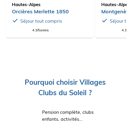
Hautes-Alpes
Hautes-Alpe
Orcières Merlette 1850
Montgenèv
Séjour tout compris
Séjour to
4.3/5
4.3/5
(4464)
Pourquoi choisir Villages
Clubs du Soleil ?
Pension complète, clubs
enfants, activités…