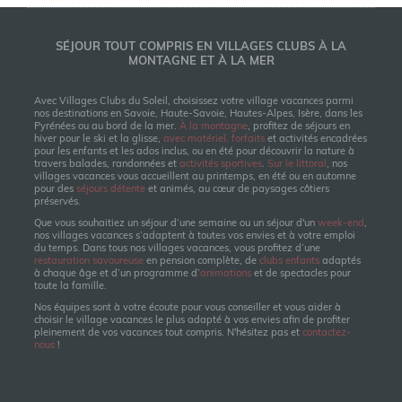
SÉJOUR TOUT COMPRIS EN VILLAGES CLUBS À LA
MONTAGNE ET À LA MER
Avec Villages Clubs du Soleil, choisissez votre village vacances parmi
nos destinations en Savoie, Haute-Savoie, Hautes-Alpes, Isère, dans les
Pyrénées ou au bord de la mer.
À la montagne
, profitez de séjours en
hiver pour le ski et la glisse,
avec matériel, forfaits
et activités encadrées
pour les enfants et les ados inclus, ou en été pour découvrir la nature à
travers balades, randonnées et
activités sportives
.
Sur le littoral
, nos
villages vacances vous accueillent au printemps, en été ou en automne
pour des
séjours détente
et animés, au cœur de paysages côtiers
préservés.
Que vous souhaitiez un séjour d’une semaine ou un séjour d'un
week-end
,
nos villages vacances s’adaptent à toutes vos envies et à votre emploi
du temps. Dans tous nos villages vacances, vous profitez d’une
restauration savoureuse
en pension complète, de
clubs enfants
adaptés
à chaque âge et d’un programme d’
animations
et de spectacles pour
toute la famille.
Nos équipes sont à votre écoute pour vous conseiller et vous aider à
choisir le village vacances le plus adapté à vos envies afin de profiter
pleinement de vos vacances tout compris. N'hésitez pas et
contactez-
nous
!