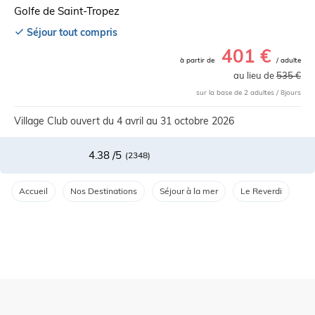
Golfe de Saint-Tropez
Séjour tout compris
401 €
à partir de
/ adulte
au lieu de
535 €
sur la base de 2 adultes /
8
jours
Village Club ouvert du 4 avril au 31 octobre 2026
4.38
/5
(
2348
)
Accueil
Nos Destinations
Séjour à la mer
Le Reverdi