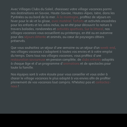
Avec Villages Clubs du Soleil, choisissez votre village vacances parmi
nos destinations en Savoie, Haute-Savoie, Hautes-Alpes, Isère, dans les
Pyrénées ou au bord de la mer.
À la montagne
, profitez de séjours en
hiver pour le ski et la glisse,
avec matériel, forfaits
et activités encadrées
pour les enfants et les ados inclus, ou en été pour découvrir la nature à
travers balades, randonnées et
activités sportives
.
Sur le littoral
, nos
villages vacances vous accueillent au printemps, en été ou en automne
pour des
séjours détente
et animés, au cœur de paysages côtiers
préservés.
Que vous souhaitiez un séjour d’une semaine ou un séjour d'un
week-end
,
nos villages vacances s’adaptent à toutes vos envies et à votre emploi
du temps. Dans tous nos villages vacances, vous profitez d’une
restauration savoureuse
en pension complète, de
clubs enfants
adaptés
à chaque âge et d’un programme d’
animations
et de spectacles pour
toute la famille.
Nos équipes sont à votre écoute pour vous conseiller et vous aider à
choisir le village vacances le plus adapté à vos envies afin de profiter
pleinement de vos vacances tout compris. N'hésitez pas et
contactez-
nous
!